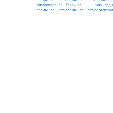
Хлебопекарная
Табачная
Соки, воды
промышленность
промышленность
безалкого