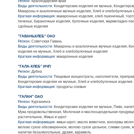
Регион:
Краснодарский край
Виды деятельности:
Кондитерские изделия не мучные, Кондитерск
Макароны и аналогичные мучные изделия, Хлеб и хлебобулочные 
Краткая информация:
макаронные изделия, хлеб пшеничный, торт
печенье, бараночные изделия, булочные изделия, мармеладно-па
сдобные изделия
"ГАВАНЬХЛЕБ" ОАО
Регион:
Советская Гавань
Виды деятельности:
Макароны и аналогичные мучные изделия, Ко
изделия не мучные, Хлеб и хлебобулочные изделия
Краткая информация:
макаронные изделия
"ГАЛА-ХЛЕБ" ИЧП
Регион:
Дубна
Виды деятельности:
Пищевые концентраты, наполнители, приправ
Кондитерские изделия не мучные, Хлеб и хлебобулочные изделия
Краткая информация:
продукты соевые
"ГАЛАН" ОАО
Регион:
Курганинск
Виды деятельности:
Кондитерские изделия не мучные, Пиво, напит
Мука продовольственная, Молочная и маслосыродельная продукц
растительное, Жмых и шрот
Краткая информация:
жмых-шрот, масло животное, консервы моло
молоко сухое обезжиренное, молоко сухое цельное, сливки сухие, 
напитки безалкогольные, драже, карамель