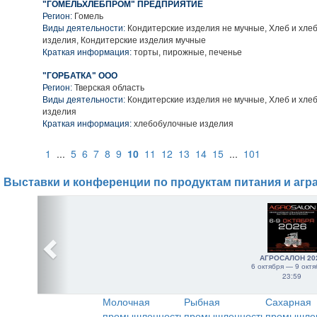
"ГОМЕЛЬХЛЕБПРОМ" ПРЕДПРИЯТИЕ
Регион:
Гомель
Виды деятельности:
Кондитерские изделия не мучные, Хлеб и хле
изделия, Кондитерские изделия мучные
Краткая информация:
торты, пирожные, печенье
"ГОРБАТКА" ООО
Регион:
Тверская область
Виды деятельности:
Кондитерские изделия не мучные, Хлеб и хле
изделия
Краткая информация:
хлебобулочные изделия
1
...
5
6
7
8
9
10
11
12
13
14
15
...
101
Выставки и конференции по продуктам питания и агр
АГРОСАЛОН 20
6 октября — 9 октя
23:59
Молочная
Рыбная
Сахарная
промышленность
промышленность
промышле