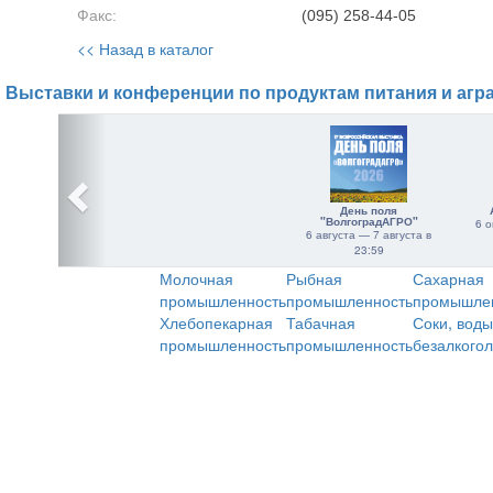
Факс:
(095) 258-44-05
<< Назад в каталог
Выставки и конференции по продуктам питания и агр
День поля
"ВолгоградАГРО"
6 о
6 августа — 7 августа в
23:59
Молочная
Рыбная
Сахарная
промышленность
промышленность
промышле
Хлебопекарная
Табачная
Соки, воды
промышленность
промышленность
безалкого