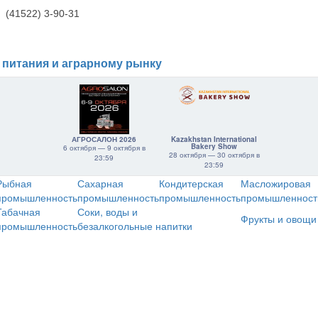
(41522) 3-90-31
 питания и аграрному рынку
АГРОСАЛОН 2026
Kazakhstan International
Bakery Show
6 октября — 9 октября в
28 октября — 30 октября в
23:59
23:59
Рыбная
Сахарная
Кондитерская
Масложировая
промышленность
промышленность
промышленность
промышленност
Табачная
Соки, воды и
Фрукты и овощи
промышленность
безалкогольные напитки