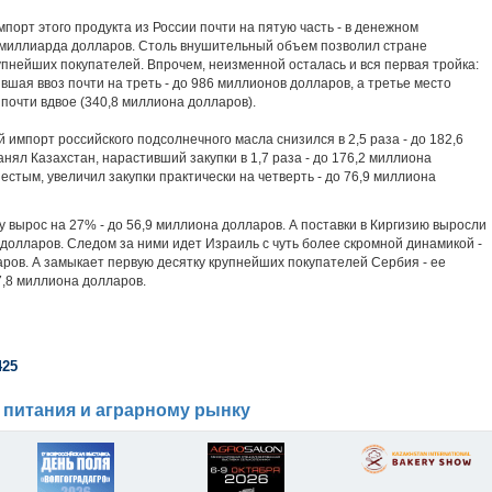
порт этого продукта из России почти на пятую часть - в денежном
 миллиарда долларов. Столь внушительный объем позволил стране
упнейших покупателей. Впрочем, неизменной осталась и вся первая тройка:
вшая ввоз почти на треть - до 986 миллионов долларов, а третье место
 почти вдвое (340,8 миллиона долларов).
 импорт российского подсолнечного масла снизился в 2,5 раза - до 182,6
нял Казахстан, нарастивший закупки в 1,7 раза - до 176,2 миллиона
стым, увеличил закупки практически на четверть - до 76,9 миллиона
у вырос на 27% - до 56,9 миллиона долларов. А поставки в Киргизию выросли
а долларов. Следом за ними идет Израиль с чуть более скромной динамикой -
аров. А замыкает первую десятку крупнейших покупателей Сербия - ее
7,8 миллиона долларов.
425
 питания и аграрному рынку