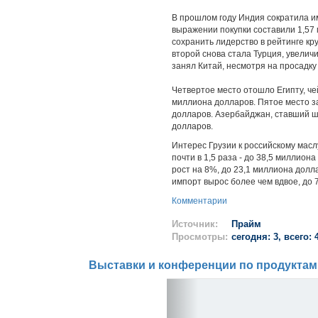
В прошлом году Индия сократила им
выражении покупки составили 1,57
сохранить лидерство в рейтинге кр
второй снова стала Турция, увеличи
занял Китай, несмотря на просадку
Четвертое место отошло Египту, чей
миллиона долларов. Пятое место за
долларов. Азербайджан, ставший ше
долларов.
Интерес Грузии к российскому масл
почти в 1,5 раза - до 38,5 миллион
рост на 8%, до 23,1 миллиона долл
импорт вырос более чем вдвое, до 
Комментарии
Источник:
Прайм
Просмотры:
сегодня: 3, всего: 
Выставки и конференции по продуктам