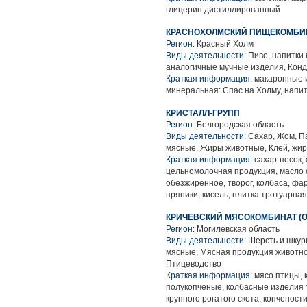
глицерин дистиллированный
КРАСНОХОЛМСКИЙ ПИЩЕКОМБИ
Регион:
Красный Холм
Виды деятельности:
Пиво, напитки
аналогичные мучные изделия, Конд
Краткая информация:
макаронные и
минеральная: Спас на Холму, напи
КРИСТАЛЛ-ГРУПП
Регион:
Белгородская область
Виды деятельности:
Сахар, Жом, П
мясные, Жиры животные, Клей, жир,
Краткая информация:
сахар-песок,
цельномолочная продукция, масло с
обезжиренное, творог, колбаса, фа
пряники, кисель, плитка тротуарная
КРИЧЕВСКИЙ МЯСОКОМБИНАТ (О
Регион:
Могилевская область
Виды деятельности:
Шерсть и шкур
мясные, Мясная продукция животн
Птицеводство
Краткая информация:
мясо птицы, 
полукопченые, колбасные изделия 
крупного рогатого скота, копченост