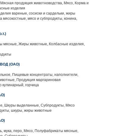
Мясная продукция животноводства, Мясо, Корма и
асные изделия
делия вареные, сосиски и сардельки, жиры
 мясокостные, мясо и субпродукты, конина,
т.)
 мясные, Жиры животные, Колбасные изделия,
одукты
ВОД (ОАО)
льное, Пищевые концентраты, наполнители,
животные, Продукция маргариновая
р кулинарный, горчица
АО)
, Шкуры выделанные, Субпродукты, Мясо
дукты, шкуры, жиры животные
АО)
ть, мука, перо, Мясо, Полуфабрикаты мясные,