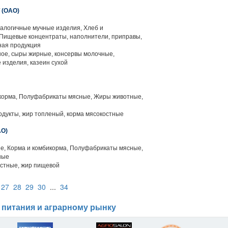
(ОАО)
алогичные мучные изделия, Хлеб и
 Пищевые концентраты, наполнители, приправы,
ная продукция
ое, сыры жирные, консервы молочные,
изделия, казеин сухой
корма, Полуфабрикаты мясные, Жиры животные,
одукты, жир топленый, корма мясокостные
О)
, Корма и комбикорма, Полуфабрикаты мясные,
ные
стные, жир пищевой
27
28
29
30
...
34
 питания и аграрному рынку