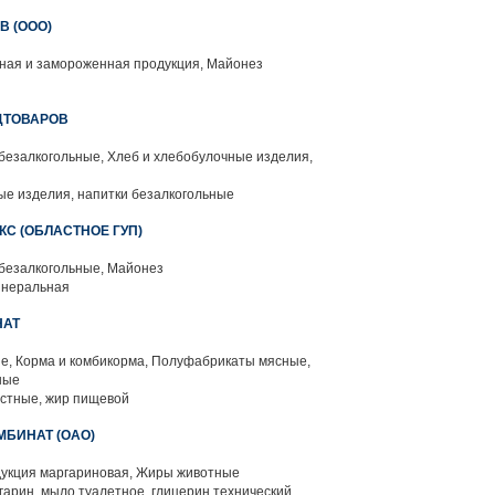
 (ООО)
ая и замороженная продукция, Майонез
ДТОВАРОВ
безалкогольные, Хлеб и хлебобулочные изделия,
е изделия, напитки безалкогольные
С (ОБЛАСТНОЕ ГУП)
 безалкогольные, Майонез
инеральная
НАТ
, Корма и комбикорма, Полуфабрикаты мясные,
ные
стные, жир пищевой
БИНАТ (ОАО)
укция маргариновая, Жиры животные
гарин, мыло туалетное, глицерин технический,