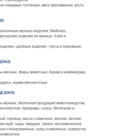
е, Субпродукты
е пищевые топленые, мясо фасованное, кость
О)
алогичные мучные изделия, Майонез,
дитерские изделия не мучные, Хлеб и
зделия, сдобные изделия, торты и пирожные,
(ОАО)
 мясные, Жиры животные, Корма и комбикорма,
одукты, корма мясокостные
 (ОАО)
 мучные, Молочная продукция животноводства,
полнители, приправы, соусы, Молочная и
ый, горчица, масло сливочное, молоко, молоко
оматный, сыры твердые, творог, кисломолочная
жные глазированные, сыры плавленые, сыворотка
ьномолочна