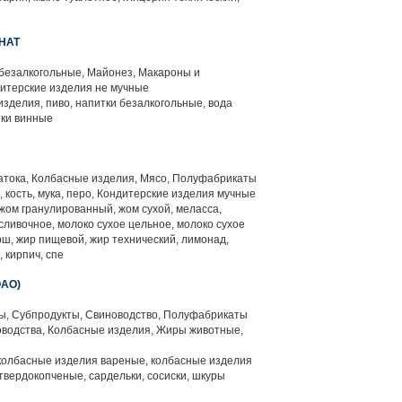
НАТ
 безалкогольные, Майонез, Макароны и
итерские изделия не мучные
зделия, пиво, напитки безалкогольные, вода
тки винные
атока, Колбасные изделия, Мясо, Полуфабрикаты
 кость, мука, перо, Кондитерские изделия мучные
 жом гранулированный, жом сухой, меласса,
ливочное, молоко сухое цельное, молоко сухое
рш, жир пищевой, жир технический, лимонад,
, кирпич, спе
АО)
ы, Субпродукты, Свиноводство, Полуфабрикаты
оводства, Колбасные изделия, Жиры животные,
колбасные изделия вареные, колбасные изделия
твердокопченые, сардельки, сосиски, шкуры
и