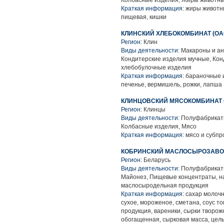
Колбасные изделия, Жиры животны
Краткая информация:
жиры животны
пищевая, кишки
КЛИНСКИЙ ХЛЕБОКОМБИНАТ (ОА
Регион:
Клин
Виды деятельности:
Макароны и ан
Кондитерские изделия мучные, Кон
хлебобулочные изделия
Краткая информация:
бараночные и
печенье, вермишель, рожки, лапша
КЛИНЦОВСКИЙ МЯСОКОМБИНАТ 
Регион:
Клинцы
Виды деятельности:
Полуфабрикаты
Колбасные изделия, Мясо
Краткая информация:
мясо и субпр
КОБРИНСКИЙ МАСЛОСЫРОЗАВОД
Регион:
Беларусь
Виды деятельности:
Полуфабрикаты
Майонез, Пищевые концентраты, на
маслосыродельная продукция
Краткая информация:
сахар молочн
сухое, мороженое, сметана, соус т
продукция, вареники, сырки творо
обогащенная, сырковая масса, цел