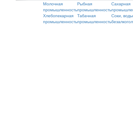
Молочная
Рыбная
Сахарная
промышленность
промышленность
промышле
Хлебопекарная
Табачная
Соки, воды
промышленность
промышленность
безалкого