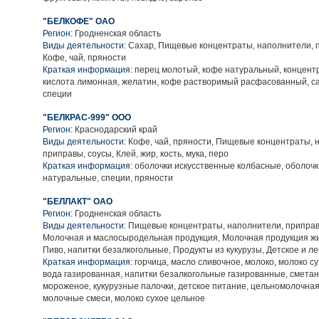
"БЕЛКОФЕ" ОАО
Регион:
Гродненская область
Виды деятельности:
Сахар, Пищевые концентраты, наполнители, п
Кофе, чай, пряности
Краткая информация:
перец молотый, кофе натуральный, концент
кислота лимонная, желатин, кофе растворимый расфасованный, с
специи
"БЕЛКРАС-999" ООО
Регион:
Краснодарский край
Виды деятельности:
Кофе, чай, пряности, Пищевые концентраты, 
приправы, соусы, Клей, жир, кость, мука, перо
Краткая информация:
оболочки искусственные колбасные, оболоч
натуральные, специи, пряности
"БЕЛЛАКТ" ОАО
Регион:
Гродненская область
Виды деятельности:
Пищевые концентраты, наполнители, приправ
Молочная и маслосыродельная продукция, Молочная продукция жи
Пиво, напитки безалкогольные, Продукты из кукурузы, Детское и л
Краткая информация:
горчица, масло сливочное, молоко, молоко с
вода газированная, напитки безалкогольные газированные, сметана
мороженое, кукурузные палочки, детское питание, цельномолочная
молочные смеси, молоко сухое цельное