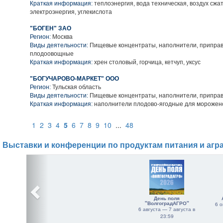
Краткая информация:
теплоэнергия, вода техническая, воздух сжа
электроэнергия, углекислота
"БОГЕН" ЗАО
Регион:
Москва
Виды деятельности:
Пищевые концентраты, наполнители, приправ
плодоовощные
Краткая информация:
хрен столовый, горчица, кетчуп, уксус
"БОГУЧАРОВО-МАРКЕТ" ООО
Регион:
Тульская область
Виды деятельности:
Пищевые концентраты, наполнители, приправ
Краткая информация:
наполнители плодово-ягодные для морожен
1
2
3
4
5
6
7
8
9
10
...
48
Выставки и конференции по продуктам питания и агр
День поля
"ВолгоградАГРО"
6 о
6 августа — 7 августа в
23:59