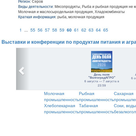
Регион:
Серов
Виды деятельности:
Мясопродукты, Рыба и рыбная продукция не к
Молочная и маслосыродельная продукция, Хладокомбинаты
Краткая информация:
рыба, молочная продукция
1
...
55
56
57
58
59
60
61
62
63
64
65
Выставки и конференции по продуктам питания и агр
День поля
"ВолгоградАГРО"
6 о
6 августа — 7 августа в
23:59
Молочная
Рыбная
Сахарная
промышленность
промышленность
промышле
Хлебопекарная
Табачная
Соки, воды
промышленность
промышленность
безалкого