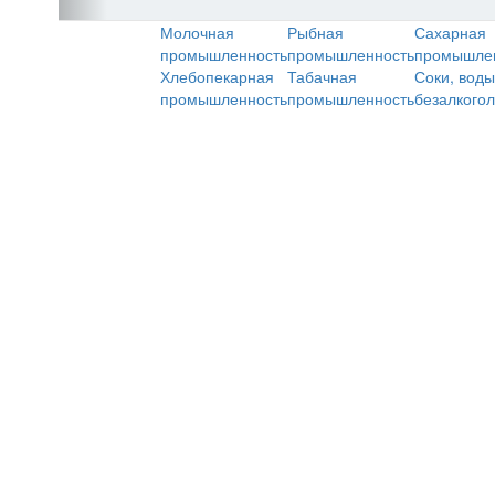
Молочная
Рыбная
Сахарная
промышленность
промышленность
промышле
Хлебопекарная
Табачная
Соки, воды
промышленность
промышленность
безалкого