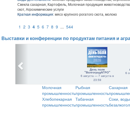
Свекла сахарная, Картофель, Молочная продукция животноводств
скот, Агрохимические услуги
Краткая информация:
мясо крупного рогатого скота, молоко
1
2
3
4
5
6
7
8
9
...
544
Выставки и конференции по продуктам питания и агр
День поля
"ВолгоградАГРО"
6 о
6 августа — 7 августа в
23:59
Молочная
Рыбная
Сахарная
промышленность
промышленность
промышле
Хлебопекарная
Табачная
Соки, воды
промышленность
промышленность
безалкого