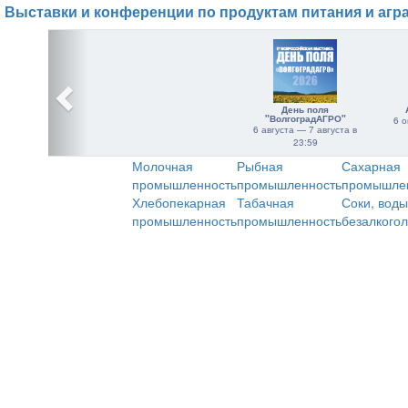
Выставки и конференции по продуктам питания и агр
День поля
"ВолгоградАГРО"
6 о
6 августа — 7 августа в
23:59
Молочная
Рыбная
Сахарная
промышленность
промышленность
промышле
Хлебопекарная
Табачная
Соки, воды
промышленность
промышленность
безалкого