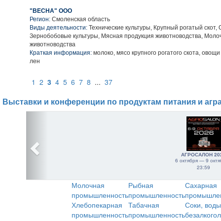
"ВЕСНА" ООО
Регион:
Смоленская область
Виды деятельности:
Технические культуры, Крупный рогатый скот,
Зернобобовые культуры, Мясная продукция животноводства, Моло
животноводства
Краткая информация:
молоко, мясо крупного рогатого скота, овощи
лен
1
2
3
4
5
6
7
8
...
37
Выставки и конференции по продуктам питания и агр
АГРОСАЛОН 20
6 октября — 9 октя
23:59
Молочная
Рыбная
Сахарная
промышленность
промышленность
промышле
Хлебопекарная
Табачная
Соки, воды
промышленность
промышленность
безалкого