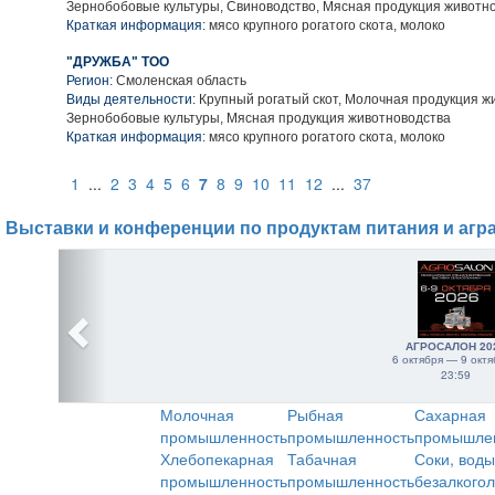
Зернобобовые культуры, Свиноводство, Мясная продукция животн
Краткая информация:
мясо крупного рогатого скота, молоко
"ДРУЖБА" ТОО
Регион:
Смоленская область
Виды деятельности:
Крупный рогатый скот, Молочная продукция ж
Зернобобовые культуры, Мясная продукция животноводства
Краткая информация:
мясо крупного рогатого скота, молоко
1
...
2
3
4
5
6
7
8
9
10
11
12
...
37
Выставки и конференции по продуктам питания и агр
АГРОСАЛОН 20
6 октября — 9 октя
23:59
Молочная
Рыбная
Сахарная
промышленность
промышленность
промышле
Хлебопекарная
Табачная
Соки, воды
промышленность
промышленность
безалкого