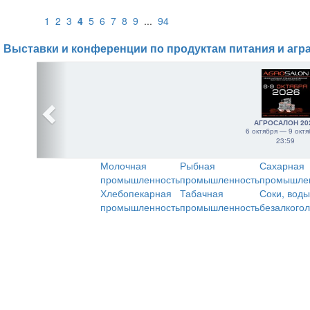
1
2
3
4
5
6
7
8
9
...
94
Выставки и конференции по продуктам питания и агр
АГРОСАЛОН 20
6 октября — 9 октя
23:59
Молочная
Рыбная
Сахарная
промышленность
промышленность
промышле
Хлебопекарная
Табачная
Соки, воды
промышленность
промышленность
безалкого