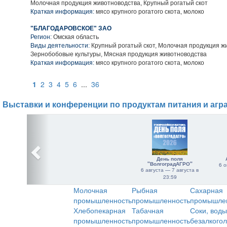
Молочная продукция животноводства, Крупный рогатый скот
Краткая информация:
мясо крупного рогатого скота, молоко
"БЛАГОДАРОВСКОЕ" ЗАО
Регион:
Омская область
Виды деятельности:
Крупный рогатый скот, Молочная продукция ж
Зернобобовые культуры, Мясная продукция животноводства
Краткая информация:
мясо крупного рогатого скота, молоко
1
2
3
4
5
6
...
36
Выставки и конференции по продуктам питания и агр
День поля
"ВолгоградАГРО"
6 о
6 августа — 7 августа в
23:59
Молочная
Рыбная
Сахарная
промышленность
промышленность
промышле
Хлебопекарная
Табачная
Соки, воды
промышленность
промышленность
безалкого