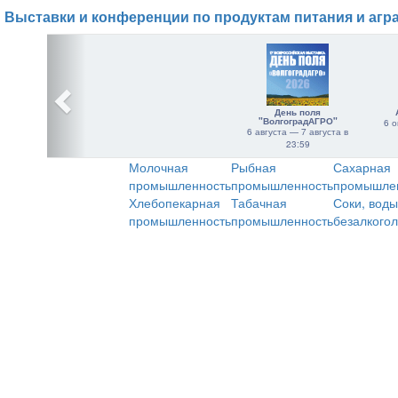
Выставки и конференции по продуктам питания и агр
День поля
"ВолгоградАГРО"
6 о
6 августа — 7 августа в
23:59
Молочная
Рыбная
Сахарная
промышленность
промышленность
промышле
Хлебопекарная
Табачная
Соки, воды
промышленность
промышленность
безалкого