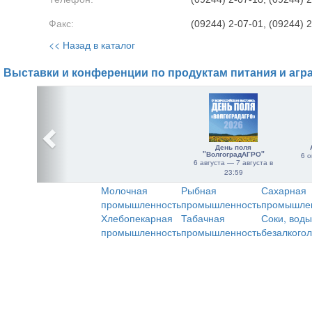
Факс:
(09244) 2-07-01, (09244) 
<< Назад в каталог
Выставки и конференции по продуктам питания и агр
День поля
"ВолгоградАГРО"
6 о
6 августа — 7 августа в
23:59
Молочная
Рыбная
Сахарная
промышленность
промышленность
промышле
Хлебопекарная
Табачная
Соки, воды
промышленность
промышленность
безалкого