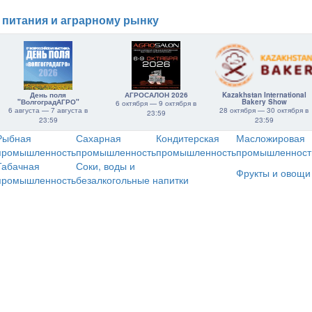
 питания и аграрному рынку
День поля
АГРОСАЛОН 2026
Kazakhstan International
"ВолгоградАГРО"
Bakery Show
6 октября — 9 октября в
6 августа — 7 августа в
28 октября — 30 октября в
23:59
23:59
23:59
Рыбная
Сахарная
Кондитерская
Масложировая
промышленность
промышленность
промышленность
промышленност
Табачная
Соки, воды и
Фрукты и овощи
промышленность
безалкогольные напитки