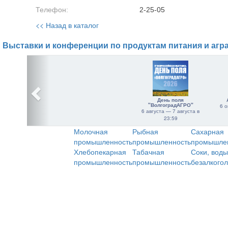
Телефон:
2-25-05
<< Назад в каталог
Выставки и конференции по продуктам питания и агр
День поля
"ВолгоградАГРО"
6 о
6 августа — 7 августа в
23:59
Молочная
Рыбная
Сахарная
промышленность
промышленность
промышле
Хлебопекарная
Табачная
Соки, воды
промышленность
промышленность
безалкого