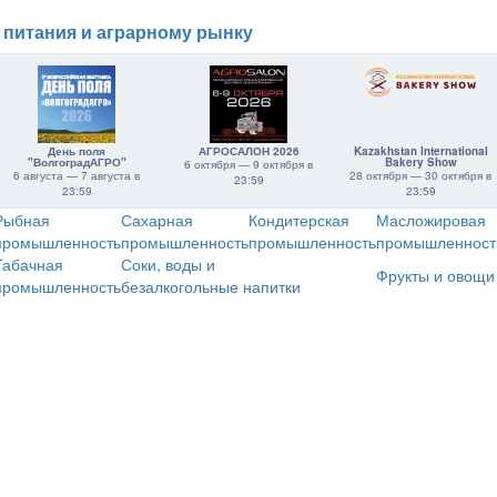
 питания и аграрному рынку
День поля
АГРОСАЛОН 2026
Kazakhstan International
"ВолгоградАГРО"
Bakery Show
6 октября — 9 октября в
6 августа — 7 августа в
28 октября — 30 октября в
23:59
23:59
23:59
Рыбная
Сахарная
Кондитерская
Масложировая
промышленность
промышленность
промышленность
промышленност
Табачная
Соки, воды и
Фрукты и овощи
промышленность
безалкогольные напитки