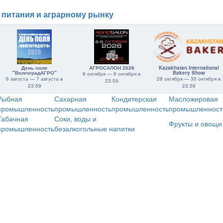
 питания и аграрному рынку
День поля
АГРОСАЛОН 2026
Kazakhstan International
"ВолгоградАГРО"
Bakery Show
6 октября — 9 октября в
6 августа — 7 августа в
28 октября — 30 октября в
23:59
23:59
23:59
Рыбная
Сахарная
Кондитерская
Масложировая
промышленность
промышленность
промышленность
промышленност
Табачная
Соки, воды и
Фрукты и овощи
промышленность
безалкогольные напитки