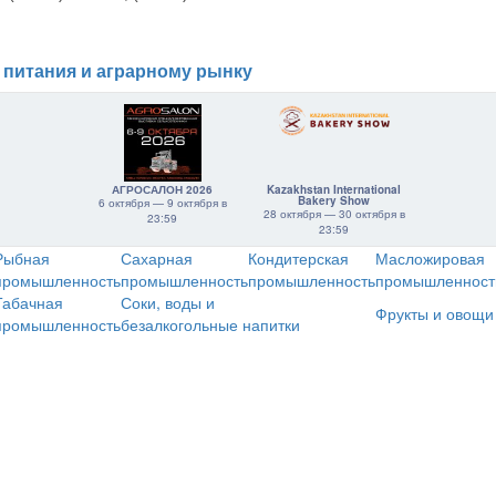
 питания и аграрному рынку
АГРОСАЛОН 2026
Kazakhstan International
Bakery Show
6 октября — 9 октября в
28 октября — 30 октября в
23:59
23:59
Рыбная
Сахарная
Кондитерская
Масложировая
промышленность
промышленность
промышленность
промышленност
Табачная
Соки, воды и
Фрукты и овощи
промышленность
безалкогольные напитки