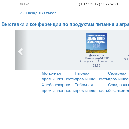
Факс:
(10 994 12) 97-25-59
<< Назад в каталог
Выставки и конференции по продуктам питания и агр
День поля
"ВолгоградАГРО"
6 о
6 августа — 7 августа в
23:59
Молочная
Рыбная
Сахарная
промышленность
промышленность
промышле
Хлебопекарная
Табачная
Соки, воды
промышленность
промышленность
безалкого