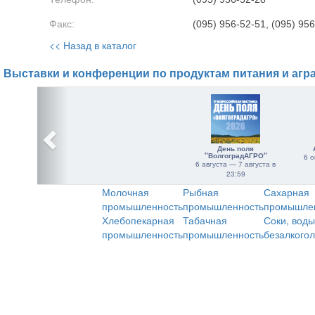
Факс:
(095) 956-52-51, (095) 95
<< Назад в каталог
Выставки и конференции по продуктам питания и агр
День поля
"ВолгоградАГРО"
6 о
6 августа — 7 августа в
23:59
Молочная
Рыбная
Сахарная
промышленность
промышленность
промышле
Хлебопекарная
Табачная
Соки, воды
промышленность
промышленность
безалкого