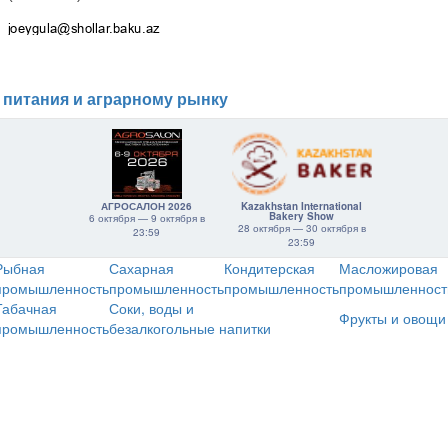
 питания и аграрному рынку
АГРОСАЛОН 2026
Kazakhstan International
Bakery Show
6 октября — 9 октября в
28 октября — 30 октября в
23:59
23:59
Рыбная
Сахарная
Кондитерская
Масложировая
промышленность
промышленность
промышленность
промышленност
Табачная
Соки, воды и
Фрукты и овощи
промышленность
безалкогольные напитки