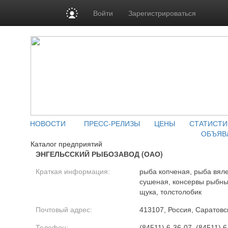
Войти
Зарегистрироваться
НОВОСТИ
ПРЕСС-РЕЛИЗЫ
ЦЕНЫ
СТАТИСТИ
ОБЪЯВ
Каталог предприятий
ЭНГЕЛЬССКИЙ РЫБОЗАВОД (ОАО)
Краткая информация:
рыба копченая, рыба вял
сушеная, консервы рыбные
щука, толстолобик
Почтовый адрес:
413107, Россия, Саратовска
Телефон:
(84511) 6-36-07, (84511) 6