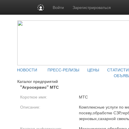
Войти
Зарегистрироваться
НОВОСТИ
ПРЕСС-РЕЛИЗЫ
ЦЕНЫ
СТАТИСТИ
ОБЪЯВ
Каталог предприятий
"Агросервис" МТС
Короткое имя:
МТС
Описание:
Комплексные услуги по м
посеву,обработке СЗР,гер
зерновых,сахарной свекл
Краткая информация:
Механическая обработка 