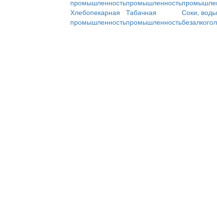
промышленность
промышленность
промышле
Хлебопекарная
Табачная
Соки, воды
промышленность
промышленность
безалкого