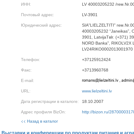
ИНН:
LV 40003205232 /reм.Nr.
Почтовый адрес:
LV-3901
Юридический адрес:
SIA"LIELZELTIТI" reм.Nr.0
40003205232 “Janeikas”, C
3901, LatvijaTвlr. (+371) 
NORD Banka", RIKOLV2X L
LV24RIKO0002013001970
Телефон:
+37125912424
Факс:
+3713960768
E-mail:
URL:
www.lielzeltini.lv
Дата регистрации в каталоге:
18.10.2007
Адрес профиля BizOn:
http://bizon.ru/2870000317
<< Назад в каталог
Выставки и конференции по продуктам питания и агр