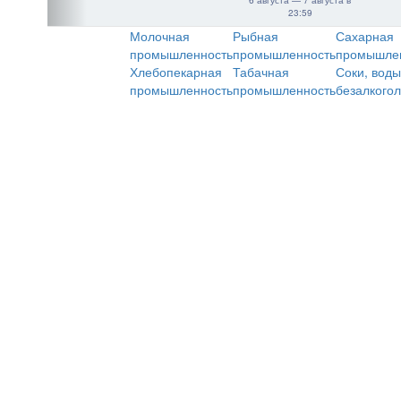
6 августа — 7 августа в
23:59
Молочная
Рыбная
Сахарная
промышленность
промышленность
промышле
Хлебопекарная
Табачная
Соки, воды
промышленность
промышленность
безалкого