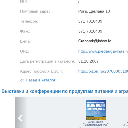
ИНН:
/
Почтовый адрес:
Рига, Деглава 10
Телефон:
371 7310409
Факс:
371 7310409
E-mail:
URL:
http://www.piedaugavinas.l
Дата регистрации в каталоге:
31.10.2007
Адрес профиля BizOn:
http://bizon.ru/2870000318
<< Назад в каталог
Выставки и конференции по продуктам питания и агр
День поля
"ВолгоградАГРО"
6 о