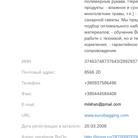
полимерные рукава. Пер
продукты: - влажное и сухо
многолетние травы, т.п.) 
сахарной свеклы. Мы пре
подбор оптимального наб
материалов; - обучение В
работе с техникой, но и 
кормления; - гарантийное
сопровождение.
ИНН:
37463748737643/2892937
Почтовый адрес:
8566 JD
Телефон:
+380937586496
Факс:
+380444584408
E-mail:
URL:
www.eurobagging.com
Дата регистрации в каталоге:
20.03.2008
Адрес профиля BizOn:
http://bizon.ru/2870000320