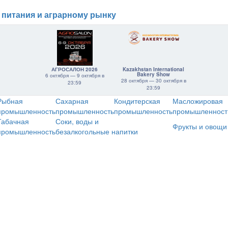
 питания и аграрному рынку
АГРОСАЛОН 2026
Kazakhstan International
Bakery Show
6 октября — 9 октября в
28 октября — 30 октября в
23:59
23:59
Рыбная
Сахарная
Кондитерская
Масложировая
промышленность
промышленность
промышленность
промышленност
Табачная
Соки, воды и
Фрукты и овощи
промышленность
безалкогольные напитки