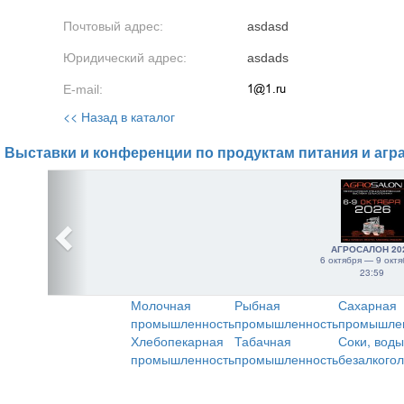
Почтовый адрес:
asdasd
Юридический адрес:
asdads
E-mail:
<< Назад в каталог
Выставки и конференции по продуктам питания и агр
АГРОСАЛОН 20
6 октября — 9 октя
23:59
Молочная
Рыбная
Сахарная
промышленность
промышленность
промышле
Хлебопекарная
Табачная
Соки, воды
промышленность
промышленность
безалкого