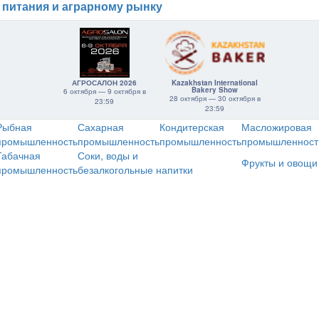
 питания и аграрному рынку
АГРОСАЛОН 2026
Kazakhstan International
Bakery Show
6 октября — 9 октября в
28 октября — 30 октября в
23:59
23:59
Рыбная
Сахарная
Кондитерская
Масложировая
промышленность
промышленность
промышленность
промышленност
Табачная
Соки, воды и
Фрукты и овощи
промышленность
безалкогольные напитки