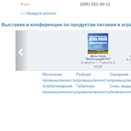
Факс:
(095) 501-00-11
<< Назад в каталог
Выставки и конференции по продуктам питания и агр
День поля
"ВолгоградАГРО"
6 о
6 августа — 7 августа в
23:59
Молочная
Рыбная
Сахарная
промышленность
промышленность
промышле
Хлебопекарная
Табачная
Соки, воды
промышленность
промышленность
безалкого