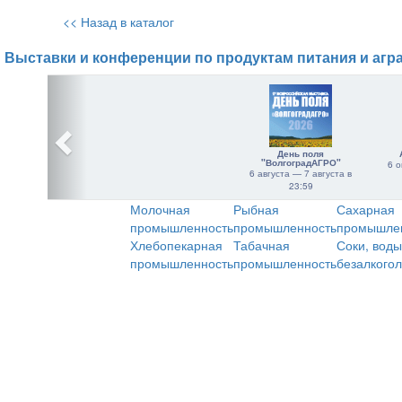
<< Назад в каталог
Выставки и конференции по продуктам питания и агр
День поля
"ВолгоградАГРО"
6 о
6 августа — 7 августа в
23:59
Молочная
Рыбная
Сахарная
промышленность
промышленность
промышле
Хлебопекарная
Табачная
Соки, воды
промышленность
промышленность
безалкого