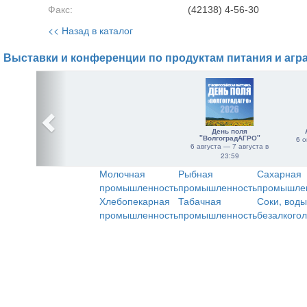
Факс:
(42138) 4-56-30
<< Назад в каталог
Выставки и конференции по продуктам питания и агр
День поля
"ВолгоградАГРО"
6 о
6 августа — 7 августа в
23:59
Молочная
Рыбная
Сахарная
промышленность
промышленность
промышле
Хлебопекарная
Табачная
Соки, воды
промышленность
промышленность
безалкого