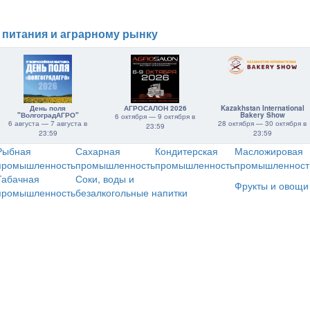
 питания и аграрному рынку
День поля
АГРОСАЛОН 2026
Kazakhstan International
"ВолгоградАГРО"
Bakery Show
6 октября — 9 октября в
6 августа — 7 августа в
28 октября — 30 октября в
23:59
23:59
23:59
Рыбная
Сахарная
Кондитерская
Масложировая
промышленность
промышленность
промышленность
промышленност
Табачная
Соки, воды и
Фрукты и овощи
промышленность
безалкогольные напитки