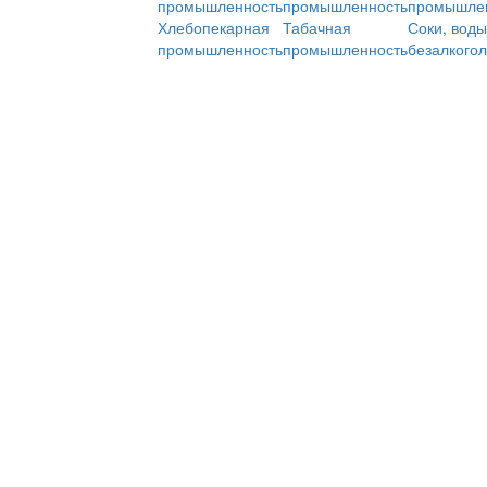
промышленность
промышленность
промышле
Хлебопекарная
Табачная
Соки, воды
промышленность
промышленность
безалкого