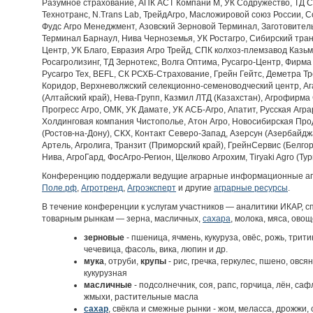
Разумное страхование, АПК АСТ Компани М, УК Содружество, ТД Со
Технотранс, N.Trans Lab, ТрейдАгро, Масложировой союз России, С
Фудс Агро Менеджмент, Азовский Зерновой Терминал, Заготовител
Терминал Барнаул, Нива Черноземья, УК Ростагро, Сибирский тра
Центр, УК Благо, Евразия Агро Трейд, СПК колхоз-племзавод Казьм
Росагролизинг, ТД Зернотекс, Волга Оптима, Русагро-Центр, Фирма 
Русагро Тех, BEFL, СК РСХБ-Страхование, Грейн Гейтс, Деметра Т
Коридор, Верхневолжский селекционно-семеноводческий центр, А
(Алтайский край), Нева-Групп, Казмил ЛТД (Казахстан), Агрофирма
Прогресс Агро, ОМК, УК Дамате, УК АСБ-Агро, Апатит, Русская Агр
Холдинговая компания Чистополье, Атон Агро, Новосибирская Пр
(Ростов-на-Дону), СКХ, Контакт Северо-Запад, Азерсун (Азербайд
Артель, Агролига, Транзит (Приморский край), ГрейнСервис (Белго
Нива, АгроГард, ФосАгро-Регион, Щелково Агрохим, Tiryaki Agro (Тур
Конференцию поддержали ведущие аграрные информационные а
Поле.рф
,
Агротренд
,
Агроэксперт
и другие
аграрные ресурсы
.
В течение конференции к услугам участников — аналитики ИКАР, 
товарным рынкам — зерна, масличных,
сахара
, молока, мяса, ово
зерновые
- пшеница, ячмень, кукуруза, овёс, рожь, трити
чечевица, фасоль, вика, люпин и др.
мука
, отруби,
крупы
- рис, гречка, геркулес, пшено, овс
кукурузная
масличные
- подсолнечник, соя, рапс, горчица, лён, са
жмыхи, растительные масла
сахар
, свёкла и смежные рынки - жом, меласса, дрожжи,