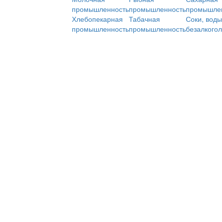
промышленность
промышленность
промышле
Хлебопекарная
Табачная
Соки, воды
промышленность
промышленность
безалкого