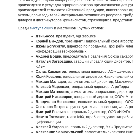
17-я Международная Конференция сельскохозяйственных произво
производства и услуг для аграрного сектора предназначена для р
производителей сельскохозяйственной продукции, инвесторов в 
активы, производителей материально-технических ресурсов, трейд
дилеров и дистрибуторов, финансистов, страховщиков, представит
Среди
выступающих
и участников Круглых столов:
Дэн Бассе
, президент, AgResource
Корней Биждов
, президент, Национальный союз агрост
Джем Богусоглу
, директор по продажам, ПроГрейн, чл
конфедерации зернобобовых
Андрей Бодин
, председатель Правления Союза сахаро
Наталья Загвоздина
, старший управляющий директор, 
КИБ»
Салис Каракотов
, генеральный директор, АО «Щелково
Юрий Ковалев
, генеральный директор, Национальный с
Михаил Мальцев
, исполнительный директор, Масложир
Алексей Маренков
, генеральный директор, АгроТерра
Михаил Матвеенко
, заместитель генерального директ
Дмитрий Никифоров
, генеральный директор, ООО» Мет
Владислав Новоселов
, исполнительный директор, ОО
Светлана Петрова
, руководитель направления, ФосАгро
Дмитрий Рылько
, генеральный директор, ООО «ИКАР»
Никита Токмаков
, глава КФХ, агроблогер, участник раб
цифровизации
Алексей Угаров
, генеральный директор, УК «Продимекс
Александр Чернокульский
, заместитель директора Ин