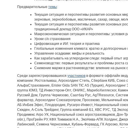
Предварительные
темы
:
Текущая ситуация и перспективы развития основных ми
зерновые, зернобобовые, масличные, сахар, овощи, мол
Текущая ситуация и перспективы развития основных ро
традиционный доклад ООО «ИКАР»
Макроэкономическая ситуация и перспективы: условия р
Уроки с/х страхования
Цифровизация и ИИ: теория и практика
Глобальные изменения климата: кратко и долгосрочные 
Управление осадками: мифы и реальность
Как зарабатывать на углеродном следе: первый опыт аг
Семеноводство: первые результаты и проблемы роста 
Снижение маржи в растениеводстве: влияние на рынок с
Среди зарегистрировавшихся
участников
в формате оффлайн веду
компании: Ростсельмаш, Агрохолдинг Степь, Сбербанк КИБ, Союз 
АльфаСтрахование, Erisler Gida SAN TIC AS (Турция), Агрохолдин
группа ЮМЗ, ТД Инвестпром-Опт, ОНИКС, МарибоХиллесхог, Каменс
Русский Дом, Группа Черкизово, Саатбау Рус, AgTResource, Систе
фарватер, Агрохолдинг Союзагропром, Просеково, Мельничный ком
АБ ИнБев Эфес, Плодородие, Русагро-Инвест, Национальный союз 
Сюкден, А-Соль Трейдинг, Группа компаний Б1, КВС РУС, ТД Экспор
Продимекс Агро УК, Национальный союз агростраховщиков, Дон-Трей
обл.), ПроГрейн РУ, КФХ Токмаков Н.А., ЭкоНива-АПК Холдинг, Дже
Лабинский, Семена Черноземья, Кубань-Форвард, ГК Агроэко, Коте