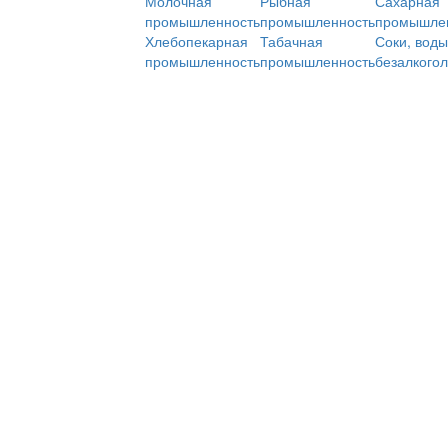
Молочная
Рыбная
Сахарная
промышленность
промышленность
промышле
Хлебопекарная
Табачная
Соки, воды
промышленность
промышленность
безалкого